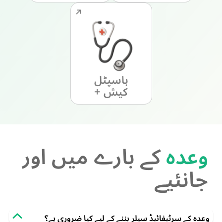
ہاسپٹل
کیش +
وعدہ
کے بارے میں اور
جانئیے
وعدہ کے سرٹیفائیڈ سیلر بننے کے لیے کیا ضروری ہے؟