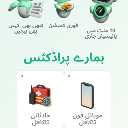
فوری کمیشن
کبھی بھی ,کہیں
10 منٹ میں
بھی بیچیں
پالیسیاں جاری
ہمارے پراڈکٹس
موبائل فون
حادثاتی
تاکافل
تاکافل