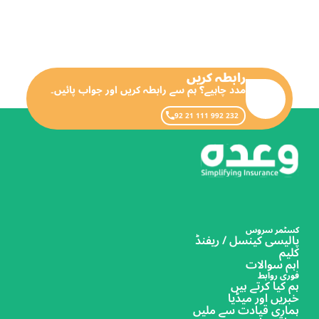
رابطہ کریں
مدد چاہیے؟ ہم سے رابطہ کریں اور جواب پائیں۔
92 21 111 992 232
کسٹمر سروس
پالیسی کینسل / ریفنڈ
کلیم
اہم سوالات
فوری روابط
ہم کیا کرتے ہیں
خبریں اور میڈیا
ہماری قیادت سے ملیں