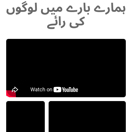
ہمارے بارے میں لوگوں
کی رائے