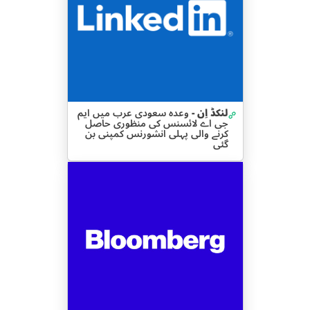
لنکڈ اِن -
وعدہ سعودی عرب میں ایم
جی اے لائسنس کی منظوری حاصل
کرنے والی پہلی انشورنس کمپنی بن
گئی