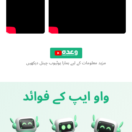
مزید معلومات کے لیے ہمارا یوٹیوب چینل دیکھیں
واو ایپ کے فوائد